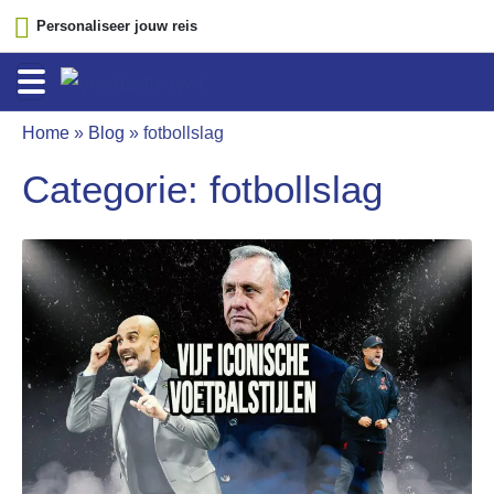
Personaliseer jouw reis
Home
»
Blog
»
fotbollslag
Categorie:
fotbollslag