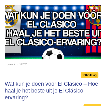
juni 28, 2022
Categories
fotbollslag
Wat kun je doen vóór El Clásico – Hoe
haal je het beste uit je El Clásico-
ervaring?
Categories