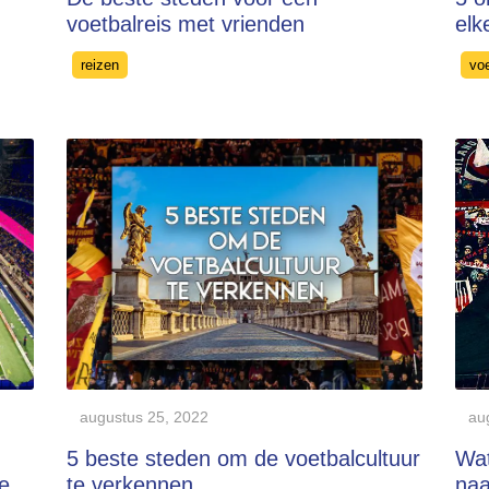
voetbalreis met vrienden
elk
Categories
Cat
reizen
vo
augustus 25, 2022
au
5 beste steden om de voetbalcultuur
Wat
e
te verkennen
naa