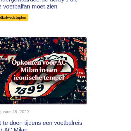
e voetbalfan moet zien
egories
etbalwedstrijden
gustus 19, 2022
 te doen tijdens een voetbalreis
r AC Milan