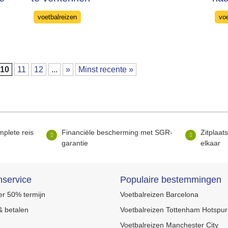
Categories
Cat
voetbalreizen
vo
10
11
12
...
»
Minst recente »
mplete reis
Financiële bescherming met SGR-
Zitplaat
garantie
elkaar
nservice
Populaire bestemmingen
r 50% termijn
Voetbalreizen Barcelona
 betalen
Voetbalreizen Tottenham Hotspur
Voetbalreizen Manchester City