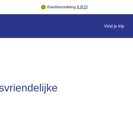
Klantbeoordeling
8.8/10
Vind je trip
svriendelijke
n