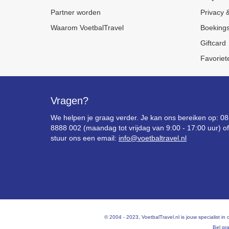
Partner worden
Privacy &
Waarom VoetbalTravel
Boeking
Giftcard
Favoriet
Vragen?
We helpen je graag verder. Je kan ons bereiken op: 0
8888 002 (maandag tot vrijdag van 9:00 - 17:00 uur) of
stuur ons een email:
info@voetbaltravel.nl
© 2004 - 2023, VoetbalTravel.nl is jouw specialist 
Bel gra