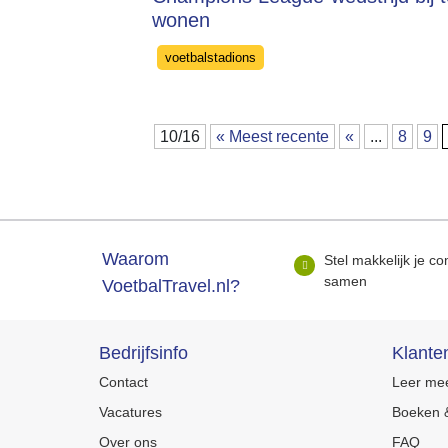
wonen
Categories
voetbalstadions
10/16
« Meest recente
«
...
8
9
Waarom
Stel makkelijk je co
samen
VoetbalTravel.nl?
Bedrijfsinfo
Klante
Contact
Leer mee
Vacatures
Boeken &
Over ons
FAQ