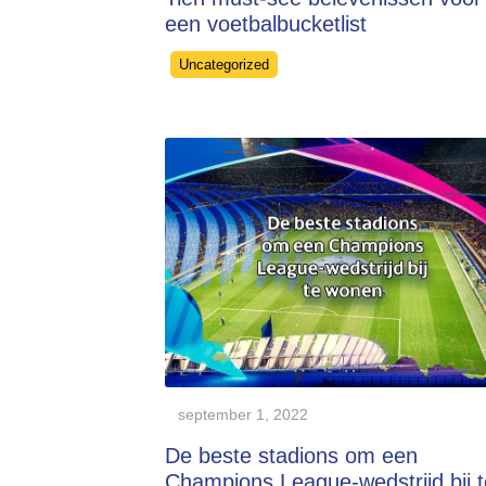
een voetbalbucketlist
Categories
Uncategorized
september 1, 2022
De beste stadions om een
Champions League-wedstrijd bij t