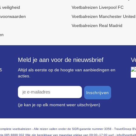
 veiligheid
Voetbalreizen Liverpool FC
svoorwaarden
Voetbalreizen Manchester United
Voetbalreizen Real Madrid
en
Meld je aan voor de nieuwsbrief
V
85
Altijd als eerste op de hoogte van aanbiedingen en
acties.
inschrijven
(je kan je op elk moment weer uitschrijven)
in complete voetbalreizen - Alle reizen vallen onder de SGR-garantie nummer 3358 - TravelGroep
tis
085 8888 002
(We zijn bereikbaar van maandag vrijdag van 09:00–17:00 uur) -
info@voetbalt