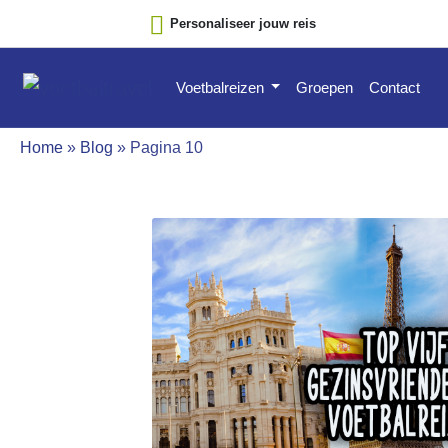
Personaliseer jouw reis
Voetbalreizen
Groepen
Contact
Home
»
Blog
»
Pagina 10