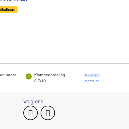
egories
etbalteam
sen naast
Klantbeoordeling
Bekijk alle
8.7/10
voordelen
Volg ons