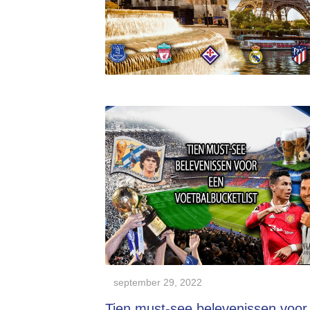
september 29, 2022
Tien must-see belevenissen voor