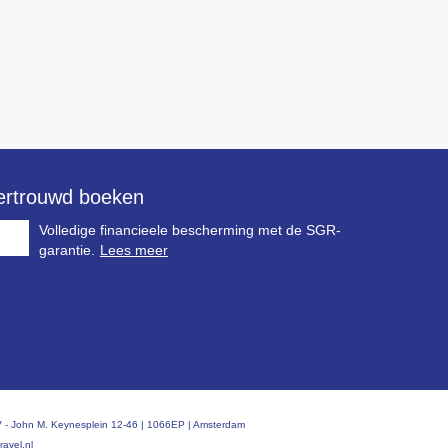
ertrouwd boeken
Volledige financieele bescherming met de SGR-
garantie.
Lees meer
 BV - John M. Keynesplein 12-46 | 1066EP | Amsterdam
ravel.nl