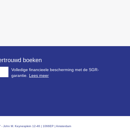
ertrouwd boeken
Volledige financieele bescherming met de SGR-
garantie.
Lees meer
 BV - John M. Keynesplein 12-46 | 1066EP | Amsterdam