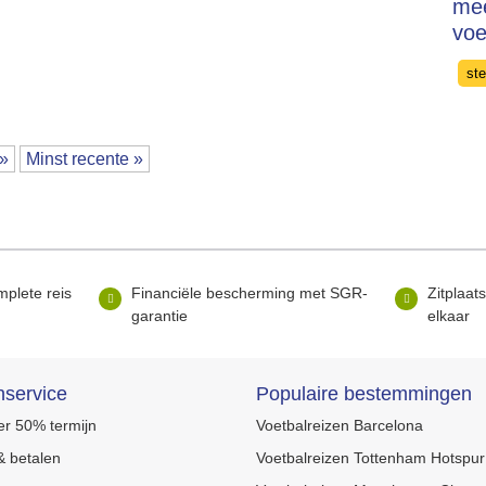
me
voe
Cat
st
»
Minst recente »
mplete reis
Financiële bescherming met SGR-
Zitplaat
garantie
elkaar
nservice
Populaire bestemmingen
r 50% termijn
Voetbalreizen Barcelona
 betalen
Voetbalreizen Tottenham Hotspur