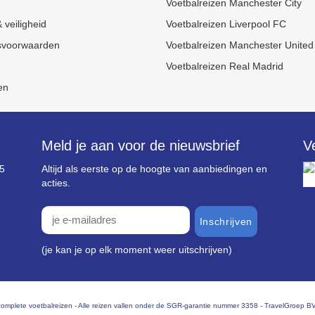
Voetbalreizen Manchester City
 veiligheid
Voetbalreizen Liverpool FC
svoorwaarden
Voetbalreizen Manchester United
Voetbalreizen Real Madrid
en
Meld je aan voor de nieuwsbrief
V
85
Altijd als eerste op de hoogte van aanbiedingen en
acties.
inschrijven
(je kan je op elk moment weer uitschrijven)
in complete voetbalreizen - Alle reizen vallen onder de SGR-garantie nummer 3358 - TravelGroep