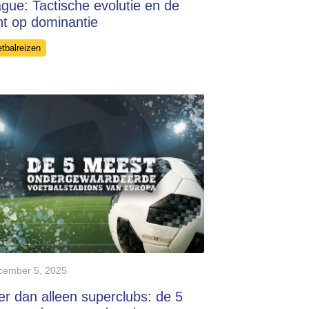
gue: Tactische evolutie en de
ht op dominantie
egories
etbalreizen
cember 5, 2025
r dan alleen superclubs: de 5