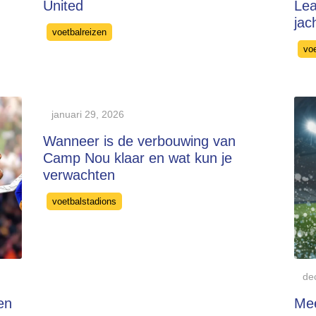
United
Lea
jac
Categories
voetbalreizen
Cat
vo
januari 29, 2026
Wanneer is de verbouwing van
Camp Nou klaar en wat kun je
verwachten
Categories
voetbalstadions
de
den
Mee