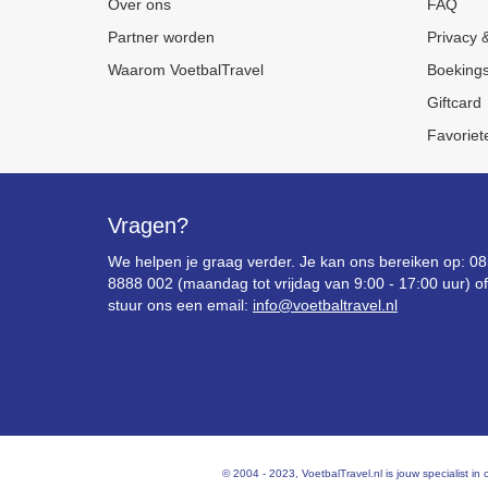
Over ons
FAQ
Partner worden
Privacy &
Waarom VoetbalTravel
Boeking
Giftcard
Favoriet
Vragen?
We helpen je graag verder. Je kan ons bereiken op: 0
8888 002 (maandag tot vrijdag van 9:00 - 17:00 uur) of
stuur ons een email:
info@voetbaltravel.nl
© 2004 - 2023, VoetbalTravel.nl is jouw specialist 