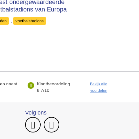
est ondergewaardeerde
tbalstadions van Europa
egories
,
eden
voetbalstadions
sen naast
Klantbeoordeling
Bekijk alle
8.7/10
voordelen
Volg ons