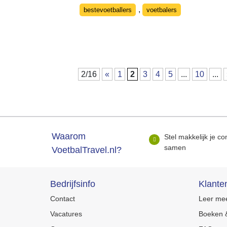
Categories
,
bestevoetballers
voetbalers
2/16
«
1
2
3
4
5
...
10
...
Waarom
Stel makkelijk je co
samen
VoetbalTravel.nl?
Bedrijfsinfo
Klante
Contact
Leer mee
Vacatures
Boeken &