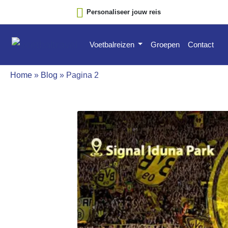
Personaliseer jouw reis
Voetbalreizen
Groepen
Contact
Home
»
Blog
»
Pagina 2